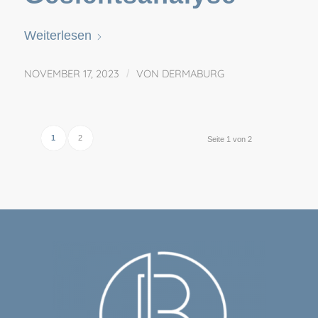
Weiterlesen
NOVEMBER 17, 2023
/
VON
DERMABURG
1
2
Seite 1 von 2