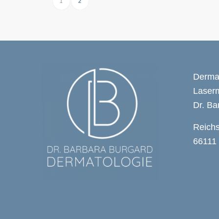
1
2
Dermat
Laser
Dr. Ba
Reichs
66111