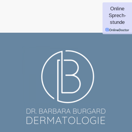
Online
Sprech-
stunde