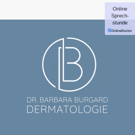
Online
Sprech-
stunde