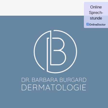
Online
Sprech-
stunde