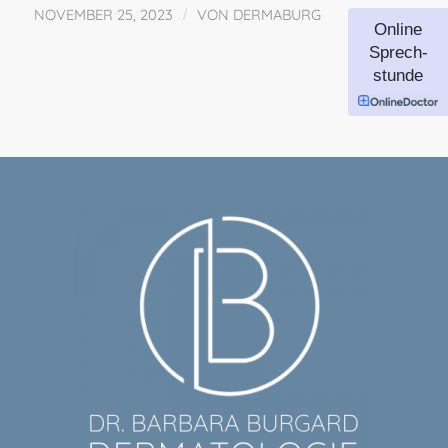
NOVEMBER 25, 2023
/
VON
DERMABURG
Online
Sprech-
stunde