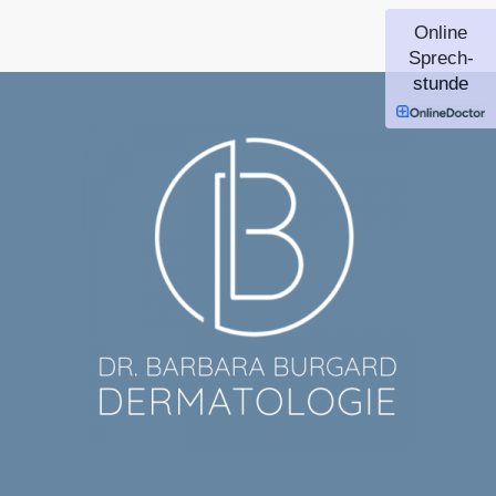
Online
Sprech-
stunde