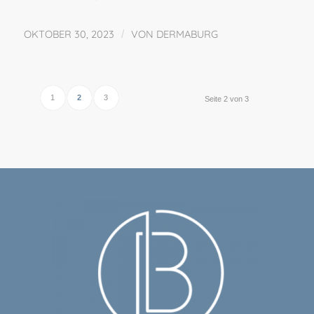
OKTOBER 30, 2023
/
VON
DERMABURG
1
2
3
Seite 2 von 3