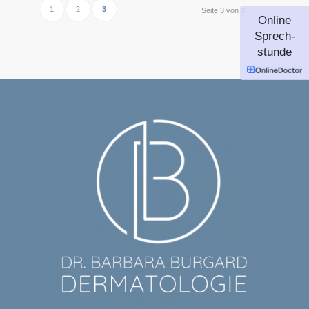
1
2
3
Seite 3 von 3
Online
Sprech-
stunde